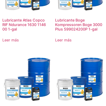
Lubricante Atlas Copco
Lubricante Boge
RIF Ndurance 1630 1146
Kompressoren Boge 3000
00 1-gal
Plus 599024200P 1-gal
Leer más
Leer más