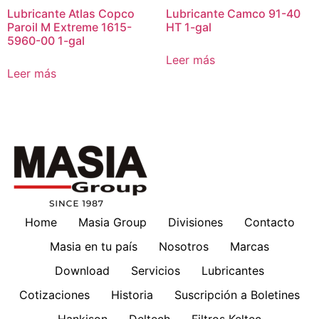
Lubricante Atlas Copco
Lubricante Camco 91-40
Paroil M Extreme 1615-
HT 1-gal
5960-00 1-gal
Leer más
Leer más
Home
Masia Group
Divisiones
Contacto
Masia en tu país
Nosotros
Marcas
Download
Servicios
Lubricantes
Cotizaciones
Historia
Suscripción a Boletines
Hankison
Deltech
Filtros Keltec