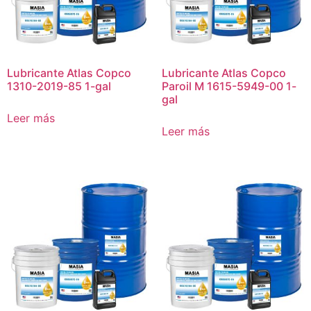
Lubricante Atlas Copco
Lubricante Atlas Copco
1310-2019-85 1-gal
Paroil M 1615-5949-00 1-
gal
Leer más
Leer más