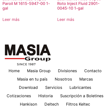
Paroil M 1615-5947-00 1-
Roto Inject Fluid 2901-
gal
0045-10 1-gal
Leer más
Leer más
Home
Masia Group
Divisiones
Contacto
Masia en tu país
Nosotros
Marcas
Download
Servicios
Lubricantes
Cotizaciones
Historia
Suscripción a Boletines
Hankison
Deltech
Filtros Keltec