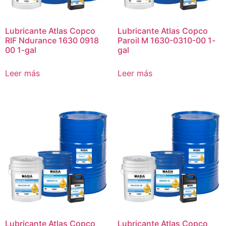
Lubricante Atlas Copco
Lubricante Atlas Copco
RIF Ndurance 1630 0918
Paroil M 1630-0310-00 1-
00 1-gal
gal
Leer más
Leer más
Lubricante Atlas Copco
Lubricante Atlas Copco