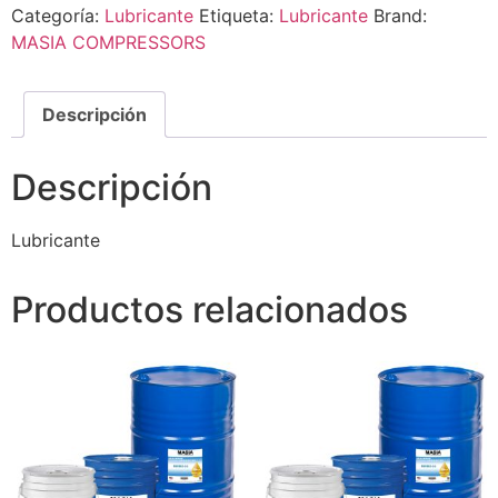
Categoría:
Lubricante
Etiqueta:
Lubricante
Brand:
MASIA COMPRESSORS
Descripción
Descripción
Lubricante
Productos relacionados