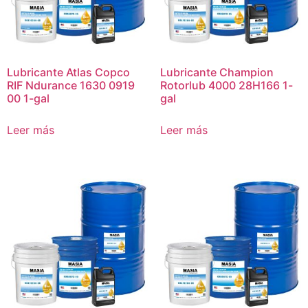
Lubricante Atlas Copco
Lubricante Champion
RIF Ndurance 1630 0919
Rotorlub 4000 28H166 1-
00 1-gal
gal
Leer más
Leer más