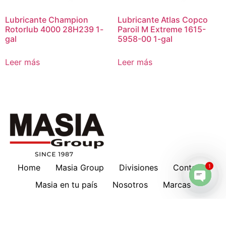
Lubricante Champion
Lubricante Atlas Copco
Rotorlub 4000 28H239 1-
Paroil M Extreme 1615-
gal
5958-00 1-gal
Leer más
Leer más
Home
Masia Group
Divisiones
Contacto
1
Masia en tu país
Nosotros
Marcas
Open 
Download
Servicios
Lubricantes
Cotizaciones
Historia
Suscripción a Boletines