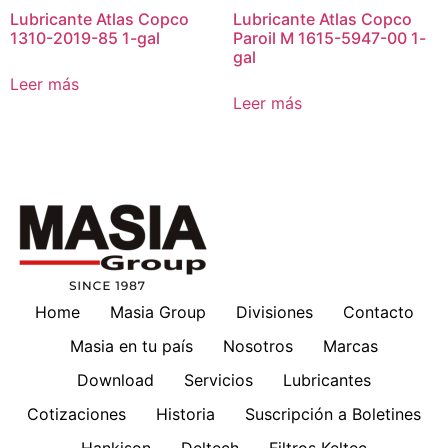
Lubricante Atlas Copco
Lubricante Atlas Copco
1310-2019-85 1-gal
Paroil M 1615-5947-00 1-
gal
Leer más
Leer más
Home
Masia Group
Divisiones
Contacto
Masia en tu país
Nosotros
Marcas
Download
Servicios
Lubricantes
Cotizaciones
Historia
Suscripción a Boletines
Hankison
Deltech
Filtros Keltec