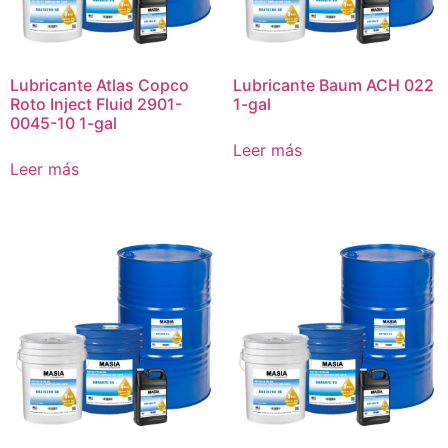
Lubricante Atlas Copco
Lubricante Baum ACH 022
Roto Inject Fluid 2901-
1-gal
0045-10 1-gal
Leer más
Leer más