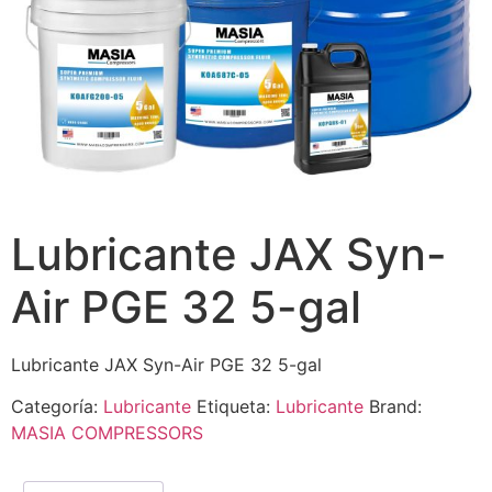
Lubricante JAX Syn-
Air PGE 32 5-gal
Lubricante JAX Syn-Air PGE 32 5-gal
Categoría:
Lubricante
Etiqueta:
Lubricante
Brand:
MASIA COMPRESSORS