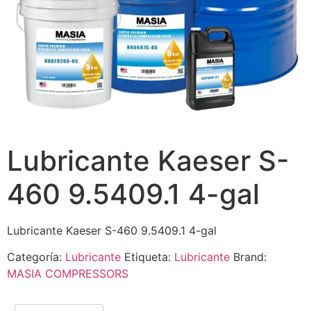
Lubricante Kaeser S-
460 9.5409.1 4-gal
Lubricante Kaeser S-460 9.5409.1 4-gal
Categoría:
Lubricante
Etiqueta:
Lubricante
Brand:
MASIA COMPRESSORS