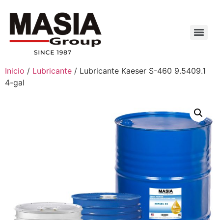
Inicio
/
Lubricante
/ Lubricante Kaeser S-460 9.5409.1
4-gal