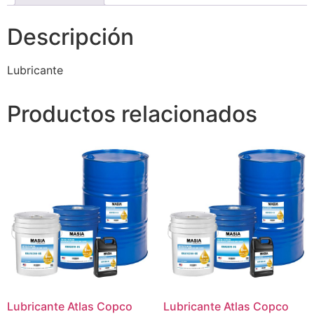
Descripción
Lubricante
Productos relacionados
Lubricante Atlas Copco
Lubricante Atlas Copco