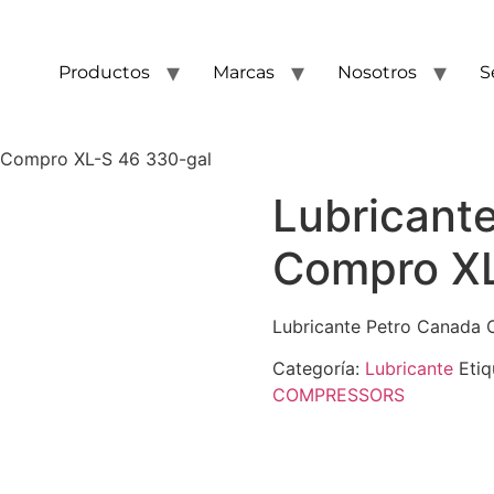
Productos
Marcas
Nosotros
S
 Compro XL-S 46 330-gal
Lubricant
Compro XL
Lubricante Petro Canada
Categoría:
Lubricante
Etiq
COMPRESSORS