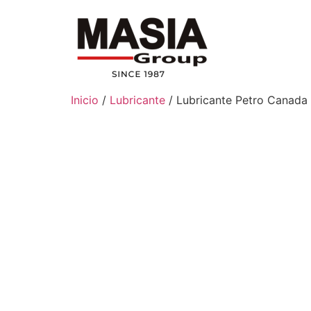
Inicio
/
Lubricante
/ Lubricante Petro Canada