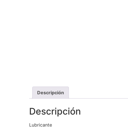
Descripción
Descripción
Lubricante