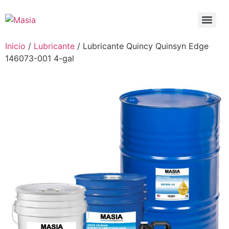
Inicio
/
Lubricante
/ Lubricante Quincy Quinsyn Edge
146073-001 4-gal