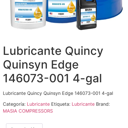
Lubricante Quincy
Quinsyn Edge
146073-001 4-gal
Lubricante Quincy Quinsyn Edge 146073-001 4-gal
Categoría:
Lubricante
Etiqueta:
Lubricante
Brand:
MASIA COMPRESSORS