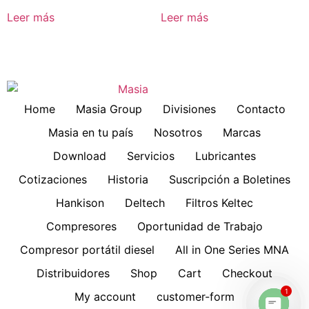
Leer más
Leer más
Home
Masia Group
Divisiones
Contacto
Masia en tu país
Nosotros
Marcas
Download
Servicios
Lubricantes
Cotizaciones
Historia
Suscripción a Boletines
Hankison
Deltech
Filtros Keltec
Compresores
Oportunidad de Trabajo
Compresor portátil diesel
All in One Series MNA
Distribuidores
Shop
Cart
Checkout
1
My account
customer-form