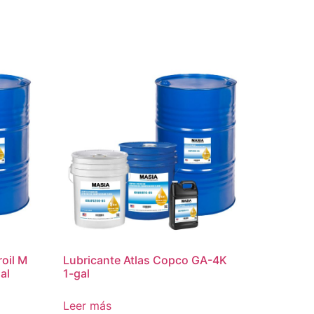
oil M
Lubricante Atlas Copco GA-4K
al
1-gal
Leer más