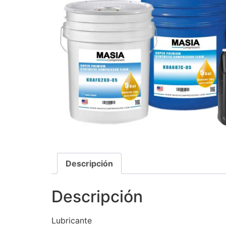
Descripción
Descripción
Lubricante