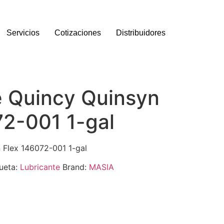
Servicios
Cotizaciones
Distribuidores
e Quincy Quinsyn
72-001 1-gal
 Flex 146072-001 1-gal
ueta:
Lubricante
Brand:
MASIA