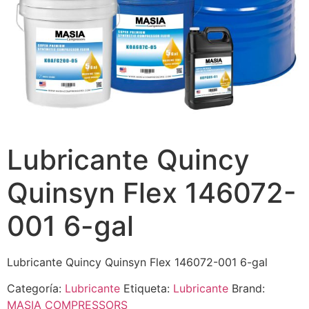
Lubricante Quincy
Quinsyn Flex 146072-
001 6-gal
Lubricante Quincy Quinsyn Flex 146072-001 6-gal
Categoría:
Lubricante
Etiqueta:
Lubricante
Brand:
MASIA COMPRESSORS