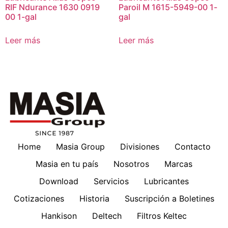
RIF Ndurance 1630 0919
Paroil M 1615-5949-00 1-
00 1-gal
gal
Leer más
Leer más
Home
Masia Group
Divisiones
Contacto
Masia en tu país
Nosotros
Marcas
Download
Servicios
Lubricantes
Cotizaciones
Historia
Suscripción a Boletines
Hankison
Deltech
Filtros Keltec