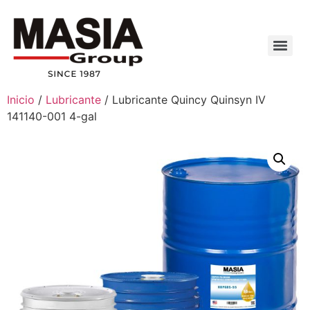
Inicio
/
Lubricante
/ Lubricante Quincy Quinsyn IV
141140-001 4-gal