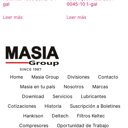
gal
0045-10 1-gal
Leer más
Leer más
Home
Masia Group
Divisiones
Contacto
Masia en tu país
Nosotros
Marcas
Download
Servicios
Lubricantes
Cotizaciones
Historia
Suscripción a Boletines
Hankison
Deltech
Filtros Keltec
Compresores
Oportunidad de Trabajo