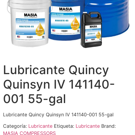
Lubricante Quincy
Quinsyn IV 141140-
001 55-gal
Lubricante Quincy Quinsyn IV 141140-001 55-gal
Categoría:
Lubricante
Etiqueta:
Lubricante
Brand:
MASIA COMPRESSORS