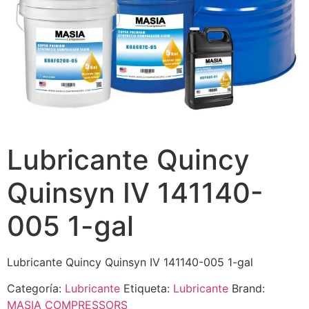
Lubricante Quincy
Quinsyn IV 141140-
005 1-gal
Lubricante Quincy Quinsyn IV 141140-005 1-gal
Categoría:
Lubricante
Etiqueta:
Lubricante
Brand:
MASIA COMPRESSORS