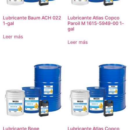
Lubricante Baum ACH 022
Lubricante Atlas Copco
1-gal
Paroil M 1615-5949-00 1-
gal
Leer más
Leer más
Lubricante Boge
Lubricante Atlas Copco