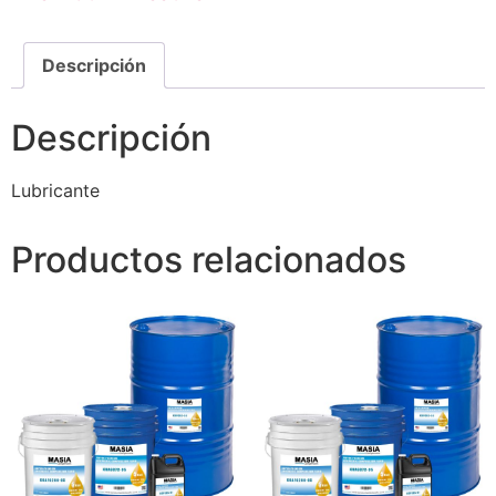
Descripción
Descripción
Lubricante
Productos relacionados