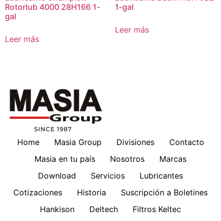
Rotorlub 4000 28H166 1-
1-gal
gal
Leer más
Leer más
Home
Masia Group
Divisiones
Contacto
Masia en tu país
Nosotros
Marcas
Download
Servicios
Lubricantes
Cotizaciones
Historia
Suscripción a Boletines
Hankison
Deltech
Filtros Keltec