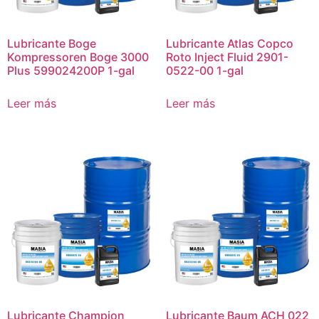
Lubricante Boge
Lubricante Atlas Copco
Kompressoren Boge 3000
Roto Inject Fluid 2901-
Plus 599024200P 1-gal
0522-00 1-gal
Leer más
Leer más
Lubricante Champion
Lubricante Baum ACH 022