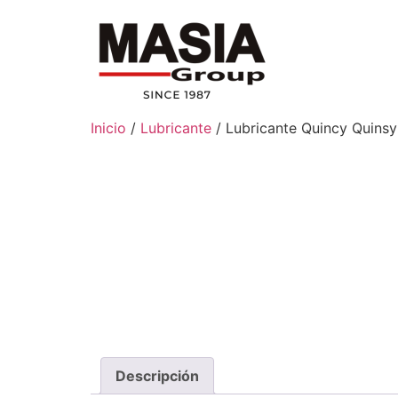
Inicio
/
Lubricante
/ Lubricante Quincy Quinsy
Descripción