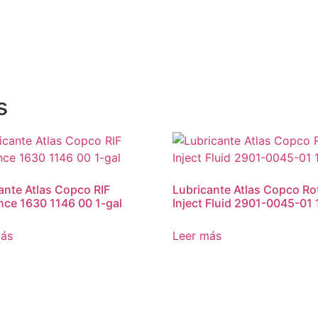
s
ante Atlas Copco RIF
Lubricante Atlas Copco Ro
ce 1630 1146 00 1-gal
Inject Fluid 2901-0045-01 
más
Leer más