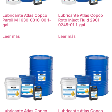
Lubricante Atlas Copco
Lubricante Atlas Copco
Paroil M 1630-0310-00 1-
Roto Inject Fluid 2901-
gal
0245-01 1-gal
Leer más
Leer más
Lubricante Atlas Copco
Lubricante Atlas Copco