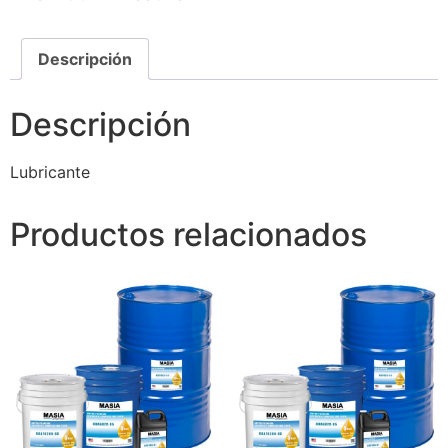
Descripción
Descripción
Lubricante
Productos relacionados