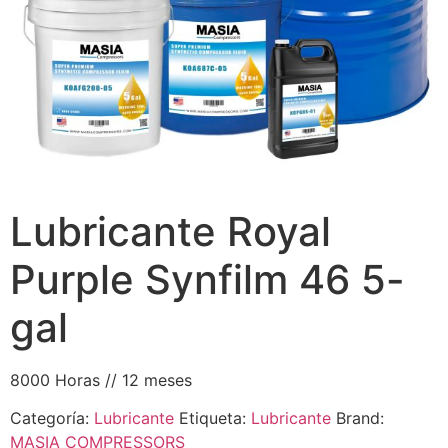
Lubricante Royal
Purple Synfilm 46 5-
gal
8000 Horas // 12 meses
Categoría:
Lubricante
Etiqueta:
Lubricante
Brand:
MASIA COMPRESSORS