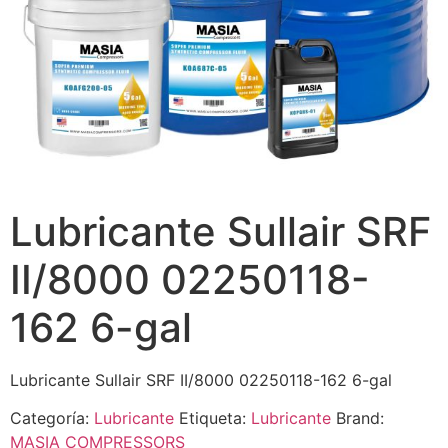
Lubricante Sullair SRF
II/8000 02250118-
162 6-gal
Lubricante Sullair SRF II/8000 02250118-162 6-gal
Categoría:
Lubricante
Etiqueta:
Lubricante
Brand:
MASIA COMPRESSORS