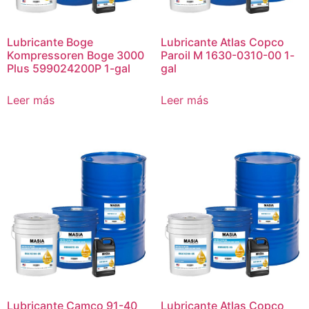
Lubricante Boge
Lubricante Atlas Copco
Kompressoren Boge 3000
Paroil M 1630-0310-00 1-
Plus 599024200P 1-gal
gal
Leer más
Leer más
Lubricante Camco 91-40
Lubricante Atlas Copco