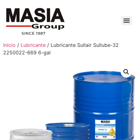
Inicio
/
Lubricante
/ Lubricante Sullair Sullube-32
2250022-669 6-gal