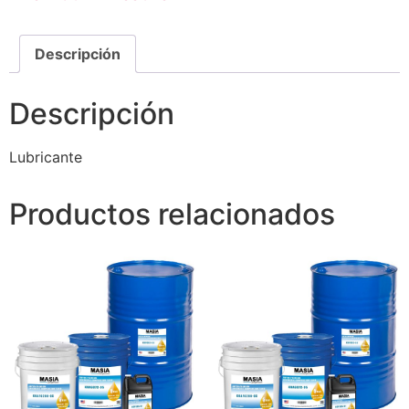
Descripción
Descripción
Lubricante
Productos relacionados