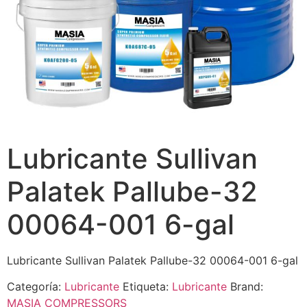
Lubricante Sullivan
Palatek Pallube-32
00064-001 6-gal
Lubricante Sullivan Palatek Pallube-32 00064-001 6-gal
Categoría:
Lubricante
Etiqueta:
Lubricante
Brand:
MASIA COMPRESSORS