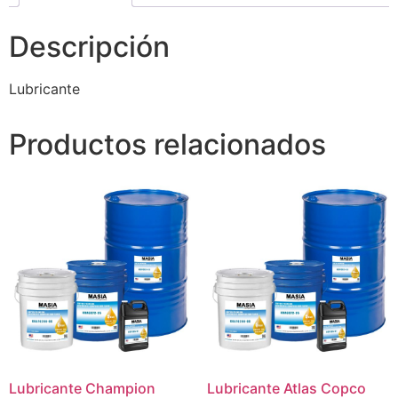
Descripción
Lubricante
Productos relacionados
Lubricante Champion
Lubricante Atlas Copco