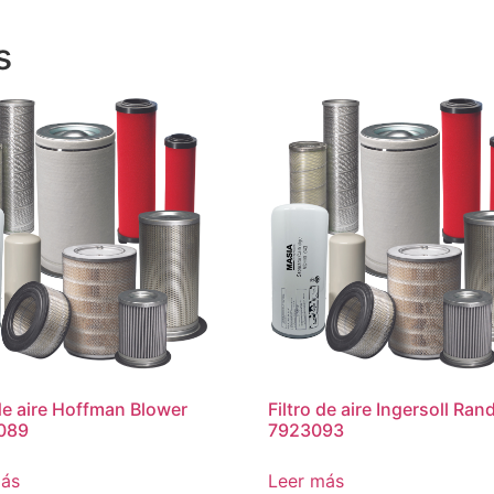
s
 de aire Hoffman Blower
Filtro de aire Ingersoll Ran
089
7923093
más
Leer más