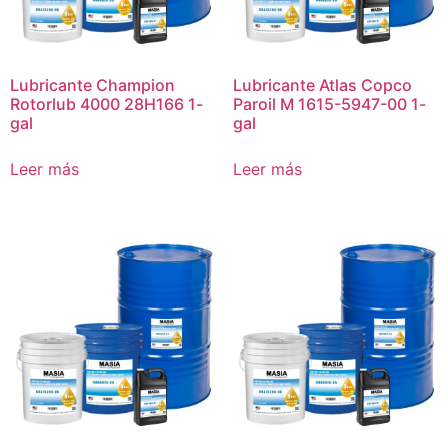
Lubricante Champion
Lubricante Atlas Copco
Rotorlub 4000 28H166 1-
Paroil M 1615-5947-00 1-
gal
gal
Leer más
Leer más