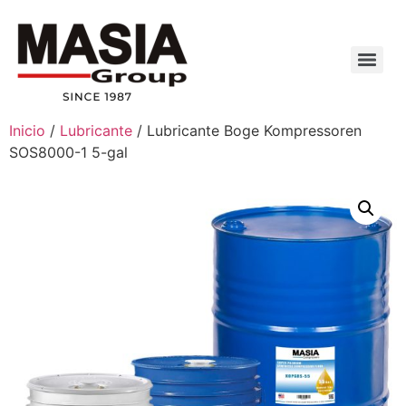
Inicio
/
Lubricante
/ Lubricante Boge Kompressoren
SOS8000-1 5-gal