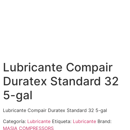
Lubricante Compair
Duratex Standard 32
5-gal
Lubricante Compair Duratex Standard 32 5-gal
Categoría:
Lubricante
Etiqueta:
Lubricante
Brand:
MASIA COMPRESSORS