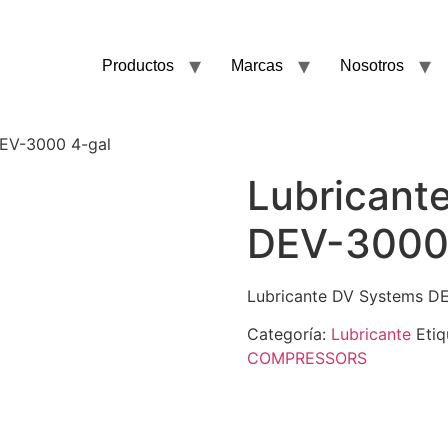
Productos
Marcas
Nosotros
DEV-3000 4-gal
Lubricant
DEV-3000
Lubricante DV Systems D
Categoría:
Lubricante
Etiq
COMPRESSORS