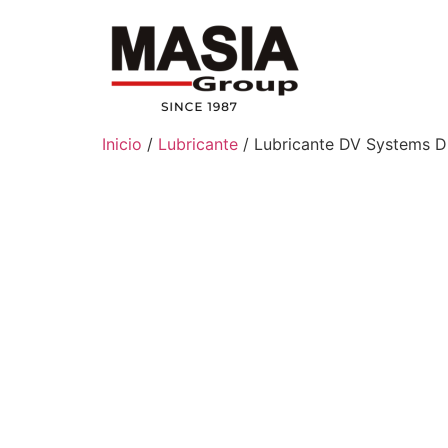
Inicio
/
Lubricante
/ Lubricante DV Systems 