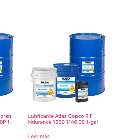
soren
Lubricante Atlas Copco RIF
0P 1-
Ndurance 1630 1146 00 1-gal
Leer más