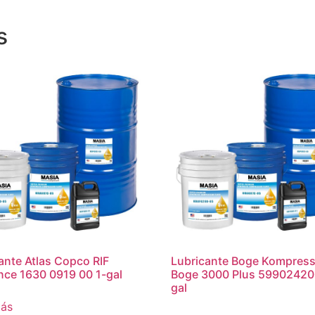
s
ante Atlas Copco RIF
Lubricante Boge Kompres
ce 1630 0919 00 1-gal
Boge 3000 Plus 59902420
gal
más