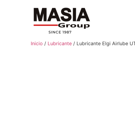
Inicio
/
Lubricante
/ Lubricante Elgi Airlube 