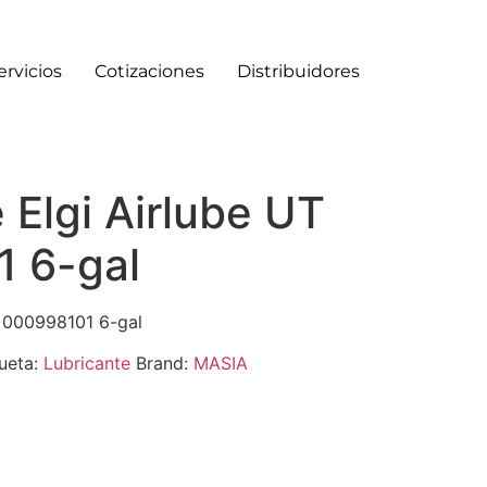
ervicios
Cotizaciones
Distribuidores
 Elgi Airlube UT
 6-gal
T 000998101 6-gal
ueta:
Lubricante
Brand:
MASIA