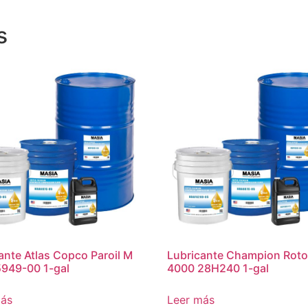
s
ante Atlas Copco Paroil M
Lubricante Champion Roto
949-00 1-gal
4000 28H240 1-gal
más
Leer más