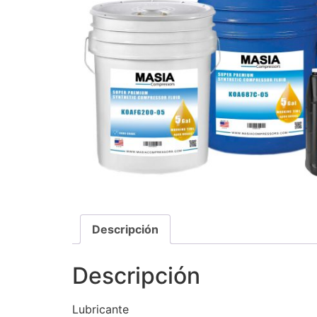
Descripción
Descripción
Lubricante