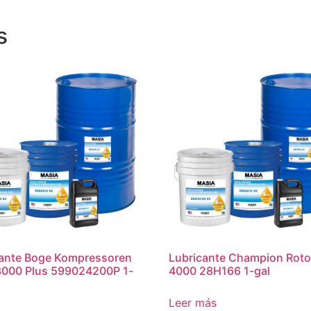
s
cante Boge Kompressoren
Lubricante Champion Roto
3000 Plus 599024200P 1-
4000 28H166 1-gal
Leer más