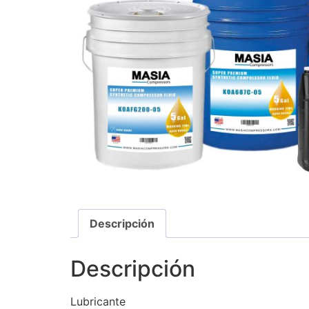
Descripción
Descripción
Lubricante