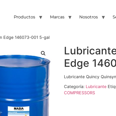
Productos
Marcas
Nosotros
S
yn Edge 146073-001 5-gal
Lubricant
Edge 1460
Lubricante Quincy Quinsy
Categoría:
Lubricante
Etiq
COMPRESSORS