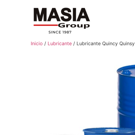
Inicio
/
Lubricante
/ Lubricante Quincy Quins