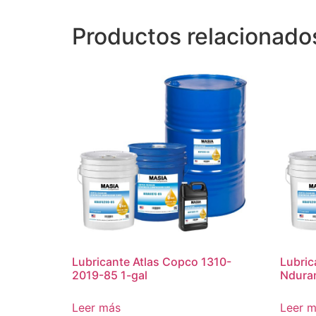
Productos relacionado
Lubricante Atlas Copco 1310-
Lubric
2019-85 1-gal
Nduran
Leer más
Leer 