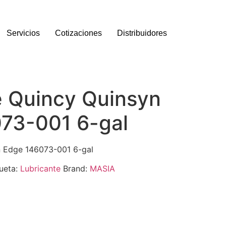
Servicios
Cotizaciones
Distribuidores
e Quincy Quinsyn
73-001 6-gal
n Edge 146073-001 6-gal
ueta:
Lubricante
Brand:
MASIA