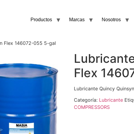
Productos
Marcas
Nosotros
yn Flex 146072-055 5-gal
Lubricant
Flex 1460
Lubricante Quincy Quinsy
Categoría:
Lubricante
Etiq
COMPRESSORS