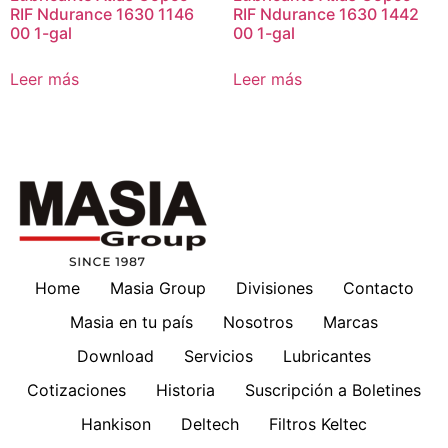
RIF Ndurance 1630 1146
RIF Ndurance 1630 1442
00 1-gal
00 1-gal
Leer más
Leer más
Home
Masia Group
Divisiones
Contacto
Masia en tu país
Nosotros
Marcas
Download
Servicios
Lubricantes
Cotizaciones
Historia
Suscripción a Boletines
Hankison
Deltech
Filtros Keltec